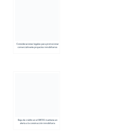
Consideraciones legales para promocionar
comercialmente proyectos inmobiliarios
bajo la figura de Fideicomisos Mercantiles
Inmobiliarios
Baja de crédito en el BIESS mantiene en
alerta a la construcción inmobiliaria