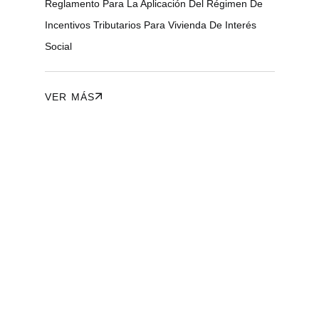
ienda
Reglamento Para La Aplicación Del Régimen De
Cómo
ados
Incentivos Tributarios Para Vivienda De Interés
Ecua
Social
VER
VER MÁS