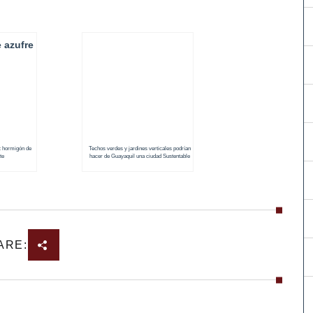
: hormigón de
Techos verdes y jardines verticales podrían
te
hacer de Guayaquil una ciudad Sustentable
ARE: