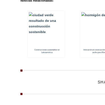
Noticias Relacionadas:
Construcciones sustentables en
Innovación en construcción
Latinoamérica
azufre para Mar
SH