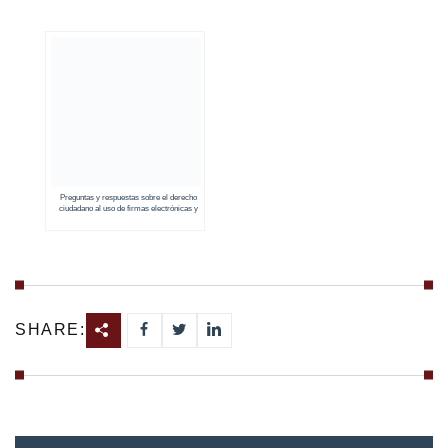
Preguntas y respuestas sobre el derecho
ciudadano al uso de firmas electrónicas y
contratos electrónicos
SHARE: