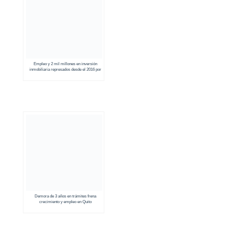
Empleo y 2 mil millones en inversión
inmobiliaria represados desde el 2016 por
Alcaldía de Quito
Demora de 3 años en trámites frena
crecimiento y empleo en Quito