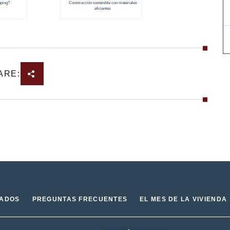
aping?
Construcción sostenible con materiales
eficientes
ARE:
IADOS
PREGUNTAS FRECUENTES
EL MES DE LA VIVIENDA