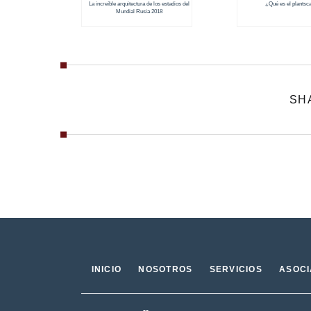
La increíble arquitectura de los estadios del
¿Qué es el plantsc
Mundial Rusia 2018
SH
INICIO
NOSOTROS
SERVICIOS
ASOC