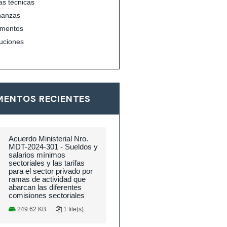
s técnicas
nanzas
mentos
uciones
ENTOS RECIENTES
Acuerdo Ministerial Nro.
MDT-2024-301 - Sueldos y
salarios mínimos
sectoriales y las tarifas
para el sector privado por
ramas de actividad que
abarcan las diferentes
comisiones sectoriales
249.62 KB
1 file(s)