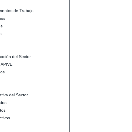
entos de Trabajo
mes
s
s
mación del Sector
s APIVE
ios
tiva del Sector
dos
tos
ctivos