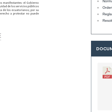
Norma
Orde
Regla
Resol
DOCUM