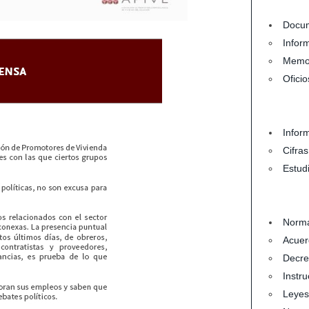
Docum
Infor
Memo
Oficio
Infor
Cifra
Estud
Norma
Acuer
Decre
Instru
Leyes