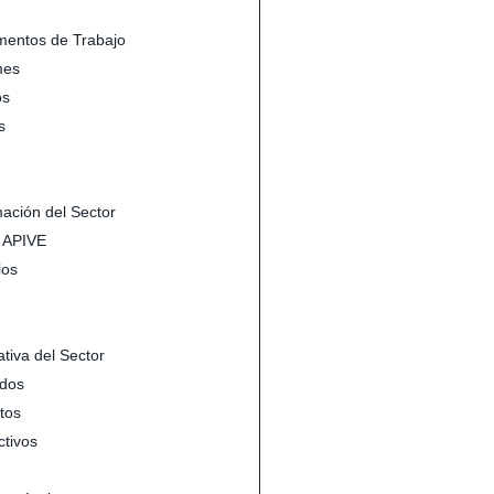
entos de Trabajo
mes
s
s
mación del Sector
s APIVE
ios
tiva del Sector
dos
tos
ctivos