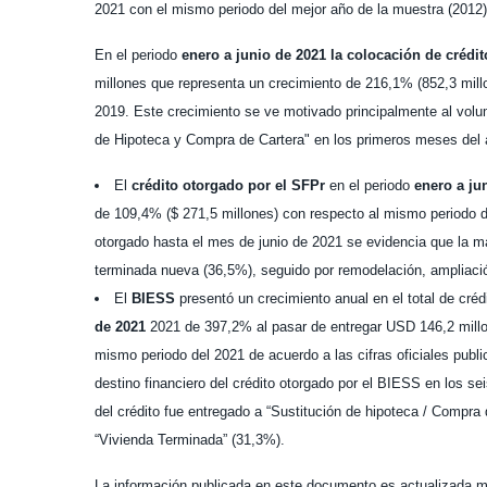
2021 con el mismo periodo del mejor año de la muestra (2012)
En el periodo
enero a junio de 2021 la colocación de crédit
millones que representa un crecimiento de 216,1% (852,3 mil
2019.
Este crecimiento se ve motivado principalmente al volu
de Hipoteca y Compra de Cartera" en los primeros meses del 
El
crédito otorgado por el SFPr
en el periodo
enero a ju
de 109,4% ($ 271,5 millones) con respecto al mismo periodo del
otorgado hasta el mes de junio de 2021 se evidencia que la ma
terminada nueva (36,5%), seguido por remodelación, ampliació
El
BIESS
presentó un crecimiento anual en el total de créd
de 2021
2021 de 397,2% al pasar de entregar USD 146,2 millo
mismo periodo del 2021 de acuerdo a las cifras oficiales publica
destino financiero del crédito otorgado por el BIESS en los s
del crédito fue entregado a “Sustitución de hipoteca / Compra
“Vivienda Terminada” (31,3%).
La información publicada en este documento es actualizada m