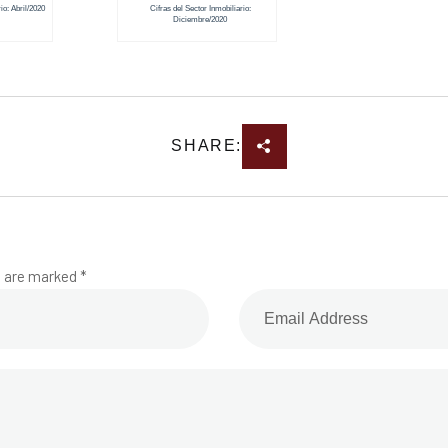
io: Abril/2020
Cifras del Sector Inmobiliario:
Diciembre/2020
SHARE:
s are marked *