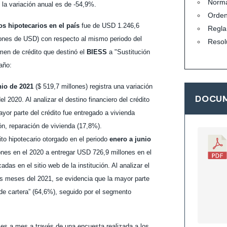
Norma
 la variación anual es de -54,9%.
Orde
os hipotecarios en el país
fue de USD 1.246,6
Regla
lones de USD) con respecto al mismo periodo del
Resol
men de crédito que destinó el
BIESS
a "Sustitución
año:
nio de 2021
($ 519,7 millones) registra una variación
DOCUM
 2020. Al analizar el destino financiero del crédito
yor parte del crédito fue entregado a vivienda
n, reparación de vivienda (17,8%).
ito hipotecario otorgado en el periodo
enero a junio
nes en el 2020 a entregar USD 726,9 millones en el
das en el sitio web de la institución. Al analizar el
eis meses del 2021, se evidencia que la mayor parte
 de cartera” (64,6%), seguido por el segmento
es a mes a través de una encuesta realizada a los