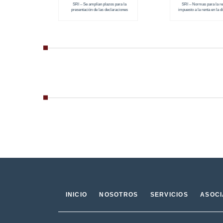
SRI – Se amplían plazos para la
SRI – Normas para la re
presentación de las declaraciones
impuesto a la renta en la d
dividendos
INICIO
NOSOTROS
SERVICIOS
ASOC