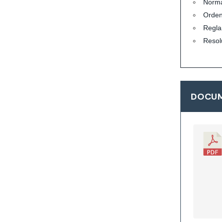
Norma
Orde
Regla
Resol
DOCUM