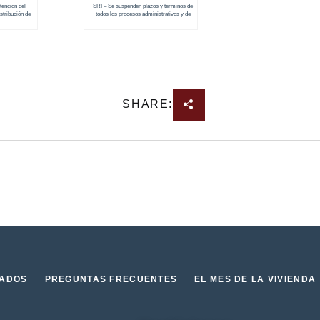
tención del
SRI – Se suspenden plazos y términos de
istribución de
todos los procesos administrativos y de
prescripción de acción de cobro al 31 de
marzo de 2020
SHARE:
IADOS
PREGUNTAS FRECUENTES
EL MES DE LA VIVIENDA