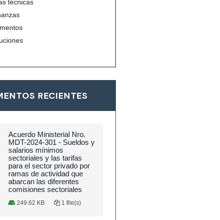
s técnicas
nanzas
mentos
uciones
ENTOS RECIENTES
Acuerdo Ministerial Nro.
MDT-2024-301 - Sueldos y
salarios mínimos
sectoriales y las tarifas
para el sector privado por
ramas de actividad que
abarcan las diferentes
comisiones sectoriales
249.62 KB
1 file(s)