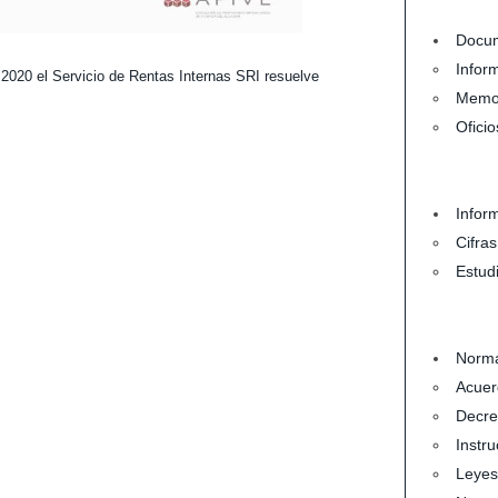
Docum
Infor
020 el Servicio de Rentas Internas SRI resuelve
Memo
.
Oficio
Infor
Cifra
Estud
Norma
Acuer
Decre
Instru
Leyes