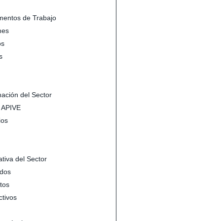
entos de Trabajo
mes
s
s
mación del Sector
s APIVE
ios
tiva del Sector
dos
tos
ctivos