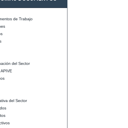
entos de Trabajo
mes
s
s
mación del Sector
s APIVE
ios
tiva del Sector
dos
tos
ctivos