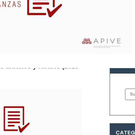
la formación de catastro y
BUSCA
 urbanos y rurales (2018 -
CATEG