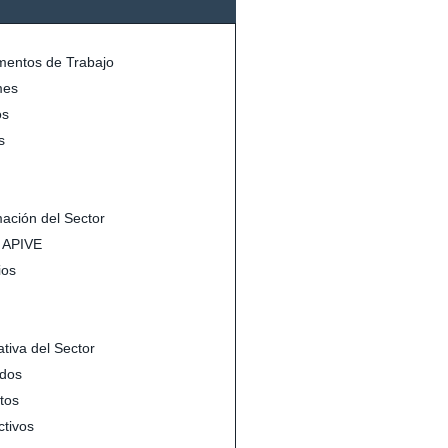
entos de Trabajo
mes
s
s
mación del Sector
s APIVE
ios
tiva del Sector
dos
tos
ctivos