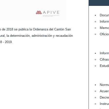
Docum
Infor
Memo
yo de 2018 se publica la Ordenanza del Cantón San
Oficio
rural, la determinación, administración y recaudación
18 - 2019.
Infor
Cifra
Estud
Norma
Acuer
Decre
Instru