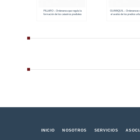
PILLARO – Ordenanza que regula la
GUAYAQUIL – Ordenanzas q
formación de los catastros prediales
el avalúo de los predios urb
urbanos y rurales (2018 – 2019)
(2018 – 2019)
INICIO
NOSOTROS
SERVICIOS
ASOC