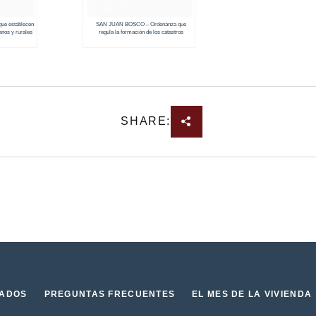
ue establecen
SAN JUAN BOSCO – Ordenanza que
anos y rurales
regula la formación de los catastros
prediales urbanos y rurales (2018 – 2019)
SHARE:
IADOS
PREGUNTAS FRECUENTES
EL MES DE LA VIVIENDA