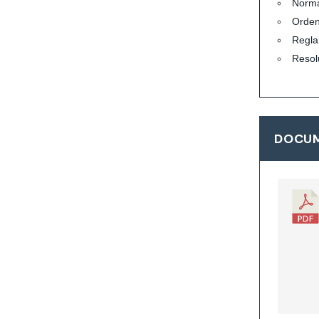
Norma
Orde
Regla
Resol
DOCUM