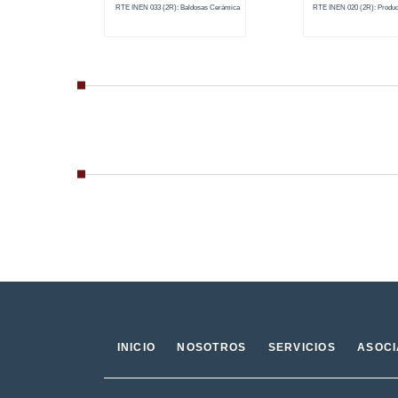
RTE INEN 033 (2R): Baldosas Cerámica
RTE INEN 020 (2R): Produc
INICIO
NOSOTROS
SERVICIOS
ASOC