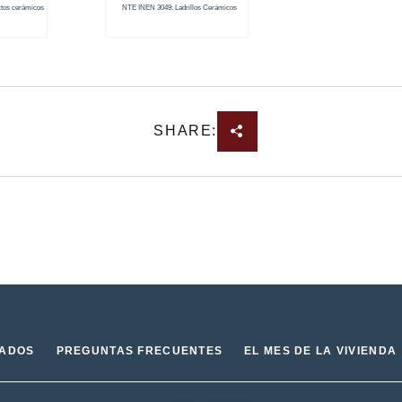
tos cerámicos
NTE INEN 3049: Ladrillos Cerámicos
SHARE:
IADOS
PREGUNTAS FRECUENTES
EL MES DE LA VIVIENDA