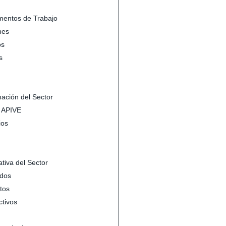
entos de Trabajo
mes
s
s
mación del Sector
s APIVE
ios
tiva del Sector
dos
tos
ctivos