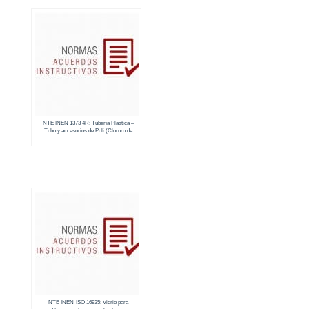
NTE INEN 1373 4R: Tubería Plástica –
Tubo y accesorios de Poli (Cloruro de
Vinilo) (PVC) no plastificado para presión –
Requisitos
NTE INEN-ISO 16935: Vidrio para