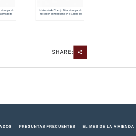
ctrices para la
Ministerio del Trabajo: Directrices para la
a jornada de
aplicación del teletrabajo en el Código del
ey Orgánica de
Trabajo MDT-2020-181
-2020-133
SHARE:
IADOS
PREGUNTAS FRECUENTES
EL MES DE LA VIVIENDA