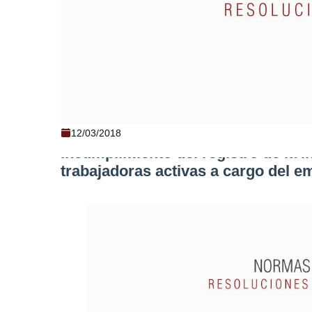
Ministerio del Trabajo: Instructivo
12/03/2018
incumplimiento del registro de la 
trabajadoras activas a cargo del e