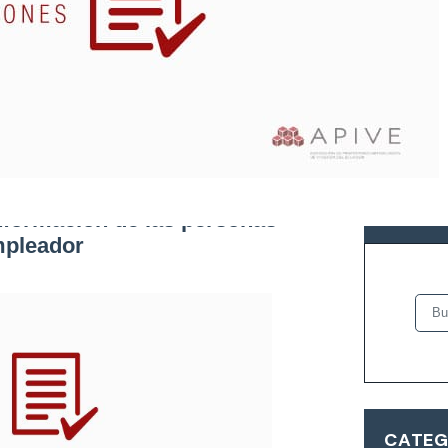
 de sanción de casos de
BUSCA
información de las personas
mpleador
CATEG