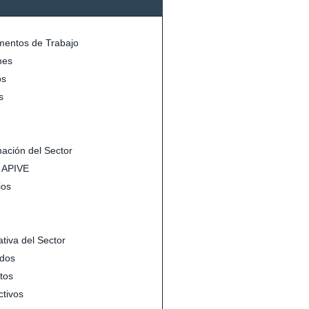
entos de Trabajo
mes
s
s
mación del Sector
s APIVE
ios
tiva del Sector
dos
tos
ctivos