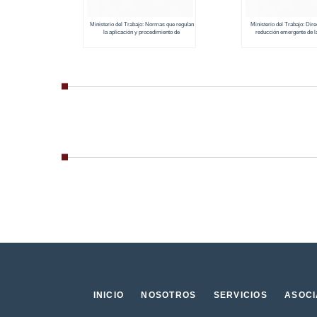
Ministerio del Trabajo: Normas que regulan
Ministerio del Trabajo: Dire
la aplicación y procedimiento de
reducción emergente de l
autorización de horarios especiales
trabajo establecida en la L
Apoyo Humanitario MDT
INICIO
NOSOTROS
SERVICIOS
ASOC