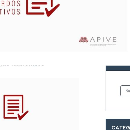
licación del Beneficio de
BUSCA
ínas Nacionales
CATEG