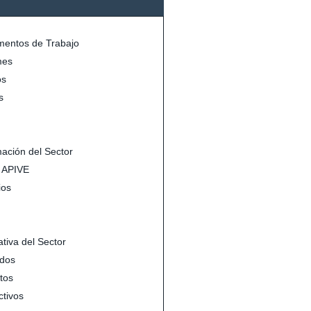
entos de Trabajo
mes
s
s
mación del Sector
s APIVE
ios
tiva del Sector
dos
tos
ctivos