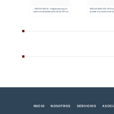
MIDUVI-029-18 – Reglamento para la
MIDUVI-MAG-023-19 Proced
selección de beneficiarios de las VIS con
acceder a la construcción y/
subsidio total del estado
VIS con subsidio total 
INICIO
NOSOTROS
SERVICIOS
ASOC