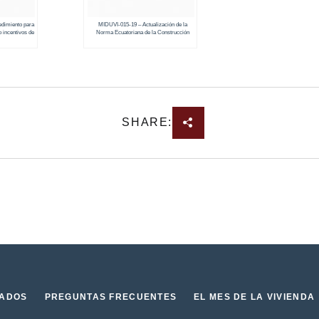
imiento para
MIDUVI-015-19 – Actualización de la
o incentivos de
Norma Ecuatoriana de la Construcción
del Estado
capítulo contra incendios
SHARE:
IADOS
PREGUNTAS FRECUENTES
EL MES DE LA VIVIENDA