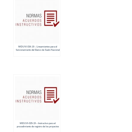
MIDUVI-034-19 – Lineamientos para el
funcionamiento del Banco de Suelo Nacional
MIDUVI-029-19 – Instructivo para el
procedimiento de registro de los proyectos
de Vivienda de Interés Público