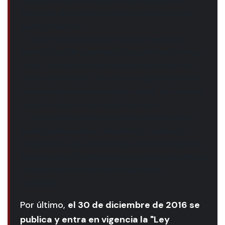
parte que corresponde al aporte del sector público), a los
beneficiarios de inmuebles transferidos mediante herencias,
legados o donaciones.
También se aplica la exención a las transferencias de
dominio en caso de sucesiones por causa de muerte, de rifas o
sorteos, de remates o ventas realizadas judicialmente o por
instituciones del Estado, así como en la repartición de bienes
en caso de disolución de la sociedad conyugal, así como en el
reparto de haberes en una sociedad de comercio.
La Ley aprobada establece la obligatoriedad para que los
alcaldes puedan actualizar y desarrollar los catastros. La
recaudación será para cada municipio o distrito metropolitano y
deberá destinarse a la infraestructura en saneamiento ambiental
y mejoramiento de los sistemas de agua potable y
alcantarillado.
Por último,
el 30 de diciembre de 2016 se
publica y entra en vigencia la "Ley