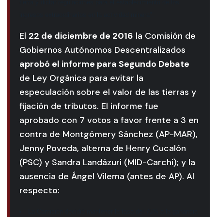
tierra y dictar regulaciones para el establecimiento de los
ingresos extraordinarios en la actividad minera".
El
22 de diciembre de 2016
la Comisión de
Gobiernos Autónomos Descentralizados
aprobó el informe para Segundo Debate
de Ley Orgánica para evitar la
especulación sobre el valor de las tierras y
fijación de tributos. El informe fue
aprobado con 7 votos a favor frente a 3 en
contra de Montgómery Sánchez (AP-MAR),
Jenny Poveda, alterna de Henry Cucalón
(PSC) y Sandra Landázuri (MID-Carchi); y la
ausencia de Ángel Vilema (antes de AP). Al
respecto:
La Comisión decidió mantener la tasa del 75% a la ganancia