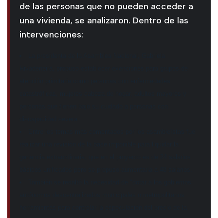
de las personas que no pueden acceder a
una vivienda, se analizaron. Dentro de las
intervenciones:
La presidenta de la Asamblea Nacional, Gabriela
Rivadeneira, propuso establecer exenciones para grupos de
atención prioritaria como personas con enfermedades
catastróficas, mujeres cabeza de hogar, adultos mayores y
personas que tienen bajo su cuidado a personas con
discapacidad severa.
Entre los temas más comentados por los asambleístas fue
realizar una revisión de la base imponible para liquidar la
ganancia extraordinaria, que en el proyecto es de 24 salarios
básicos unificados pero se propuso aumentarla a 48 salarios.
También se resaltó la necesidad de "dotar a los gobiernos
autónomos descentralizados municipales o metropolitanos
herramientas para controlar la especulación del precio de la