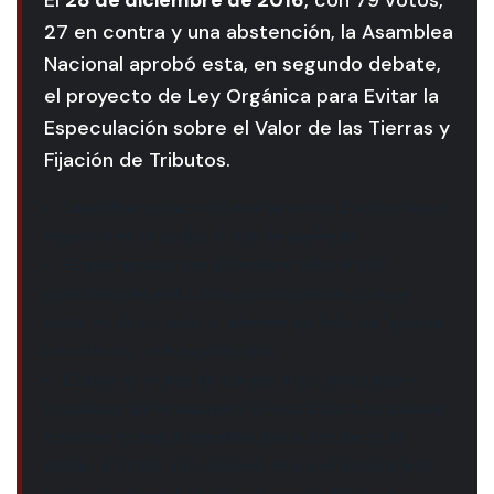
El
28 de diciembre de 2016
, con 79 votos,
27 en contra y una abstención, la Asamblea
Nacional aprobó esta, en segundo debate,
el proyecto de Ley Orgánica para Evitar la
Especulación sobre el Valor de las Tierras y
Fijación de Tributos.
Luego de la aprobación el texto se envió al Ejecutivo para el
respectivo veto o aprobación total del presidente.
El texto aprobado crea un impuesto “sobre el valor
especulativo del suelo", tanto en zonas urbanas como en
rurales; es decir, cuando se determine que hubo una "ganancia
extraordinaria", en la segunda venta.
El proyecto exonera del impuesto a las constructoras e
inmobiliarias que se dediquen a vivienda social, a los deudores
o garantes en pago de inmuebles para la cancelación de
deudas, al Estado, a las empresas de economía mixta (en la