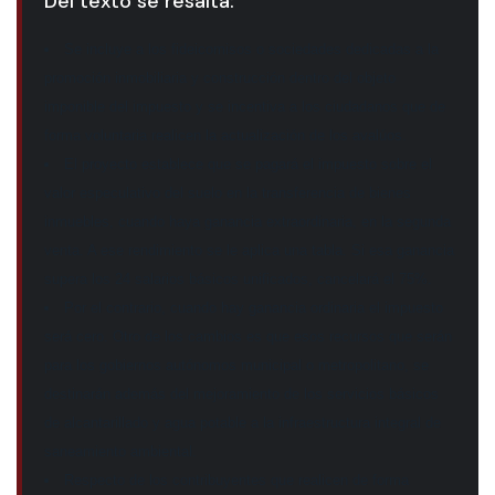
Del texto se resalta:
Se incluye a los fideicomisos o sociedades dedicadas a la
promoción inmobiliaria y construcción dentro del objeto
imponible del impuesto y se incentiva a los ciudadanos que de
forma voluntaria realicen la actualización de los avalúos.
El proyecto establece que se pagará el impuesto sobre el
valor especulativo del suelo en la transferencia de bienes
inmuebles, cuando haya ganancia extraordinaria, en la segunda
venta. A ese rendimiento se le aplica una tabla. Si esa ganancia
supera los 24 salarios básicos unificados, cancelará el 75%.
Por el contrario, cuando hay ganancia ordinaria el impuesto
será cero. Otro de los cambios es que esos recursos que serán
para los gobiernos autónomos municipal o metropolitano, se
destinarán además del mejoramiento de los servicios básicos
de alcantarillado y agua potable a la infraestructura integral de
saneamiento ambiental.
Respecto de los contribuyentes que realicen de forma