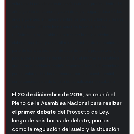
voluntaria la actualización de avalúos de sus predios dentro del
año siguiente de la promulgación de la ley, pagarán durante dos
años siguientes, el impuesto sobre los predios urbanos y rurales
sobre la base utilizada hasta antes de la actualización.
Asimismo, se cambió el texto sobre la obligatoriedad de
elaborar, tecnificar y desarrollar los catastros de los predios por
parte de los alcaldes, que, de acuerdo con la propuesta original,
podrían ser sujetos de destitución. En el informe se establece
que estas autoridades tendrán responsabilidad civil pecuniaria
por los valores dejados de recaudar por el impuesto predial,
como consecuencia de la falta de actualización de catastro.
El
20 de diciembre de 2016
, se reunió el
Pleno de la Asamblea Nacional para realizar
el primer debate
del Proyecto de Ley,
luego de seis horas de debate, puntos
como la regulación del suelo y la situación