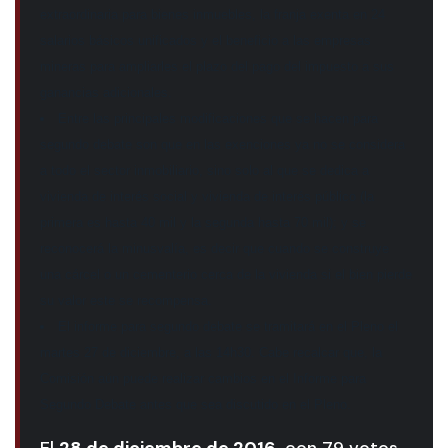
extraordinaria para bienes inmuebles, la franja exenta en 24
salarios básicos unificados y el beneficio a las empresas
mineras para ampliarles el plazo del pago del impuesto a sus
ganancias adicionales.
Entre las principales modificaciones que se hacen para
segundo debate son que en las exenciones ya no se considera
a todo el sector inmobiliario, sino solo al que se dedica a
vivienda de interés social y vivienda de interés público (la
primera es hasta 40 mil y la segunda hasta 70 mil); y se
reconocerá la minusvalía, es decir que cuando se construye
una cárcel o un cementerio cerca de la vivienda si el bien pierde
su valor este se recompensa.
El informe para segundo debate se tramitará en el Pleno el
martes 27 de diciembre, a las 14h30. Cabe recalcar que, la
Comisión aún puede realizar cambios en el Informe para
Segundo Debate antes que sea discutido en el Pleno.