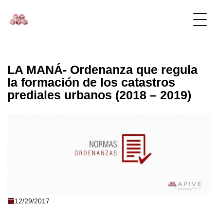
LA MANÁ- Ordenanza que regula
la formación de los catastros
prediales urbanos (2018 – 2019)
LA MANÁ- Ordenanza que regula la
12/29/2017
formación de los catastros prediales