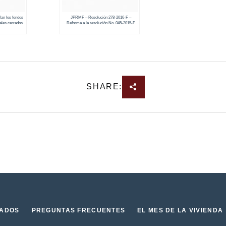
an los fondos
JPRMF – Resolución 278-2016-F –
ales cerrados
Reforma a la resolución No. 045-2015-F
SHARE:
IADOS
PREGUNTAS FRECUENTES
EL MES DE LA VIVIENDA