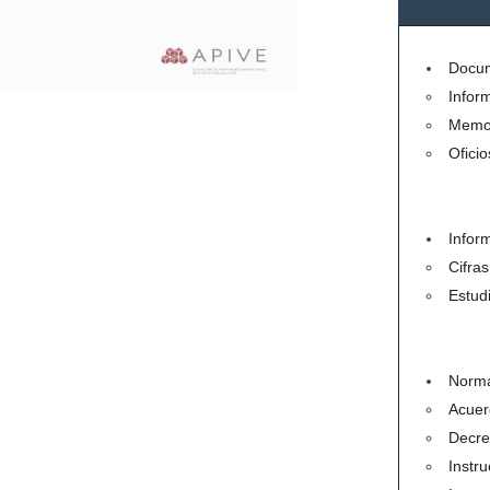
Docum
Infor
Memo
Oficio
Infor
Cifra
Estud
Norma
Acuer
Decre
Instru