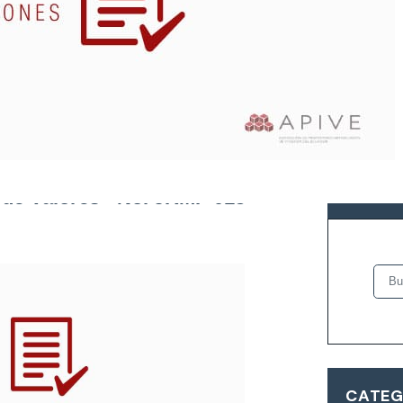
ón de las Resoluciones
BUSCA
 de Valores - No. JRMF-015-
CATEG