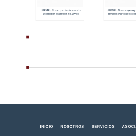
JPRMF – Norma para implementar la
JPRMF – Normas que regul
Disposición Transitoria a la Ley de
complementarios prevision
Solidaridad
INICIO
NOSOTROS
SERVICIOS
ASOC