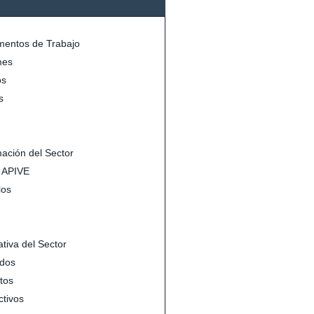
entos de Trabajo
mes
s
s
mación del Sector
s APIVE
ios
tiva del Sector
dos
tos
ctivos