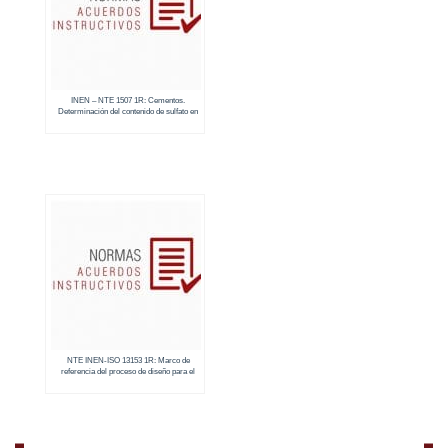
INEN – NTE 1507 1R: Cementos.
Determinación del contenido de sulfato en
mortero de cemento hidráulico endurecido
NTE INEN-ISO 13153 1R: Marco de
referencia del proceso de diseño para el
ahorro energía en edificaciones
residenciales unifamiliares y pequeñas
edificaciones comerciales