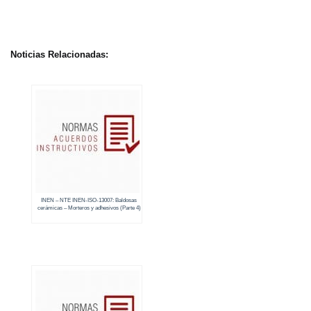
Noticias Relacionadas:
INEN – NTE INEN-ISO-13007: Baldosas
cerámicas – Morteros y adhesivos (Parte 4)