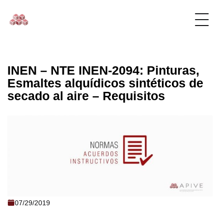
INEN – NTE INEN-2094: Pinturas,
Esmaltes alquídicos sintéticos de
secado al aire – Requisitos
INEN - NTE INEN-2094: Pinturas,
07/29/2019
Esmaltes alquídicos sintéticos de