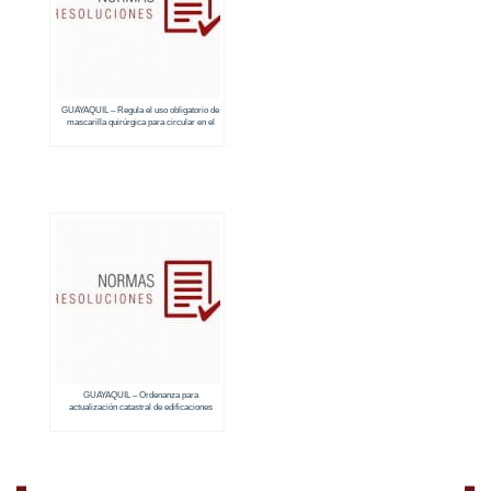
GUAYAQUIL – Regula el uso obligatorio de
mascarilla quirúrgica para circular en el
espacio público
GUAYAQUIL – Ordenanza para
actualización catastral de edificaciones
concluidas que no cuentan con registro de
construcción, inspección final y/o registro
catastral y con uso del suelo distinto al que
consta de catastro