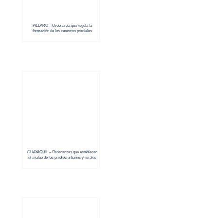
PILLARO – Ordenanza que regula la
formación de los catastros prediales
urbanos y rurales (2018 – 2019)
GUAYAQUIL – Ordenanzas que establecen
el avalúo de los predios urbanos y rurales
(2018 – 2019)