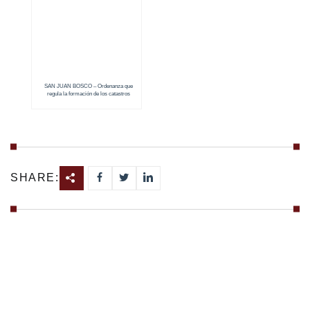
SAN JUAN BOSCO – Ordenanza que
regula la formación de los catastros
prediales urbanos y rurales (2018 – 2019)
SHARE: