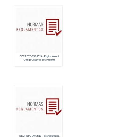
DECRETO 752-2019 – Reglamento al
Código Orgánico del Ambiente
DECRETO 840-2019 – Se implementa