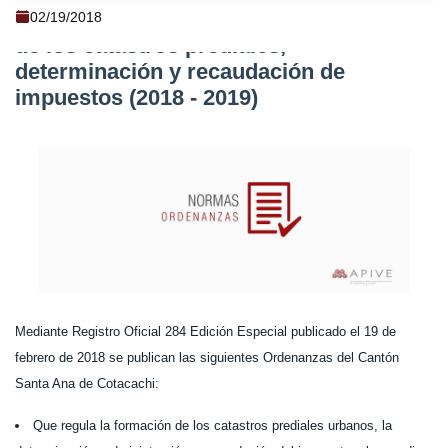
COTACACHI - Ordenanzas de formación
02/19/2018
de los catastros prediales,
determinación y recaudación de
impuestos (2018 - 2019)
Mediante Registro Oficial 284 Edición Especial publicado el 19 de
febrero de 2018 se publican las siguientes Ordenanzas del Cantón
Santa Ana de Cotacachi:
Que regula la formación de los catastros prediales urbanos, la