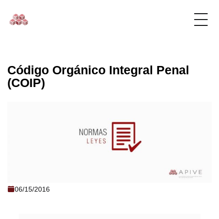
Código Orgánico Integral Penal
(COIP)
Código Orgánico Integral Penal (COIP)
06/15/2016