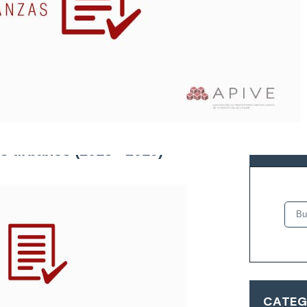
formación de catastros y
BUSCA
s urbanos (2018 - 2019)
CATEG