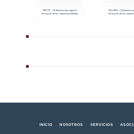
PAUTE – Ordenanza que regula la
PILLARO – Ordenanza qu
formación de los catastros prediales
formación de los catastro
urbanos (2018 – 2019)
urbanos y rurales (201
INICIO
NOSOTROS
SERVICIOS
ASOC