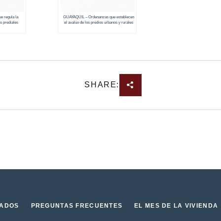
e regula la
GUAYAQUIL – Ordenanzas que establecen
s prediales
el avalúo de los predios urbanos y rurales
8 – 2019)
(2018 – 2019)
SHARE:
IADOS
PREGUNTAS FRECUENTES
EL MES DE LA VIVIENDA