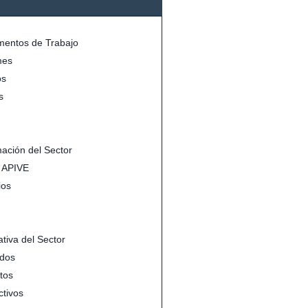
entos de Trabajo
mes
s
s
mación del Sector
s APIVE
ios
tiva del Sector
dos
tos
ctivos