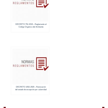
DECRETO 752-2019 – Reglamento al
Código Orgánico del Ambiente
DECRETO 1052-2020 – Renovación
del estado de excepción por calamidad
pública en todo el territorio nacional