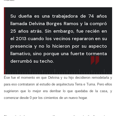
Su dueña es una trabajadora de 74 años
llamada Delvina Borges Ramos y la compró
25 años atrás. Sin embargo, fue recién en
el 2013 cuando los vecinos repararon en su
presencia y no lo hicieron por su aspecto
llamativo, sino porque una fuerte tormenta
derrumbó su techo.
Ése fue el momento en que Delvina y su hijo decidieron remodelarla y
para eso contrataron al estudio de arquitectura Terra e Tuma. Pero ellos
sugirieron que lo mejor era derribar lo que quedaba de la casa, y
comenzar desde 0 por los cimientos de un nuevo hogar.