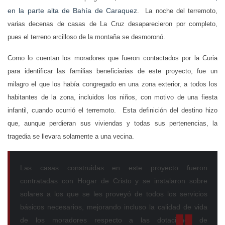
en la parte alta de Bahía de Caraquez
. La noche del terremoto,
varias decenas de casas de La Cruz desaparecieron por completo,
pues el terreno arcilloso de la montaña se desmoronó.
Como lo cuentan los moradores que fueron contactados por la Curia
para identificar las familias beneficiarias de este proyecto, fue un
milagro el que los había congregado en una zona exterior, a todos los
habitantes de la zona, incluidos los niños, con motivo de una fiesta
infantil, cuando ocurrió el terremoto. Esta definición del destino hizo
que, aunque perdieran sus viviendas y todas sus pertenencias, la
tragedia se llevara solamente a una vecina.
Las casas construidas en este proyecto fueron
contratadas con Hogar de Cristo y se instalaron sobre
solares a los que se les proveyó de todos los servicios
básicos necesarios, mejorando incluso la calidad de vida
de los moradores respecto a las dotaciones de