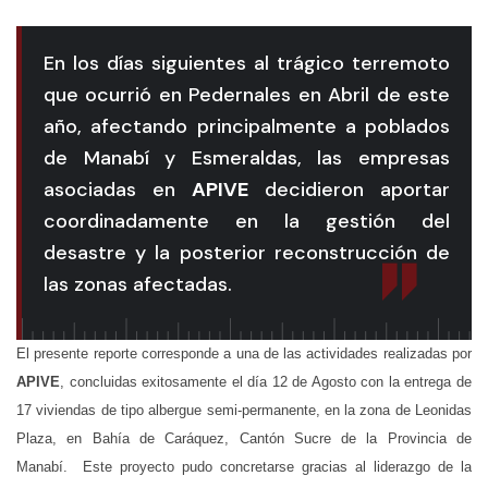
En los días siguientes al trágico terremoto
que ocurrió en Pedernales en Abril de este
año, afectando principalmente a poblados
de Manabí y Esmeraldas, las empresas
asociadas en
APIVE
decidieron aportar
coordinadamente en la gestión del
desastre y la posterior reconstrucción de
las zonas afectadas.
El presente reporte corresponde a una de las actividades realizadas por
APIVE
, concluidas exitosamente el día 12 de Agosto con la entrega de
17 viviendas de tipo albergue semi-permanente, en la zona de Leonidas
Plaza, en Bahía de Caráquez, Cantón Sucre de la Provincia de
Manabí. Este proyecto pudo concretarse gracias al liderazgo de la